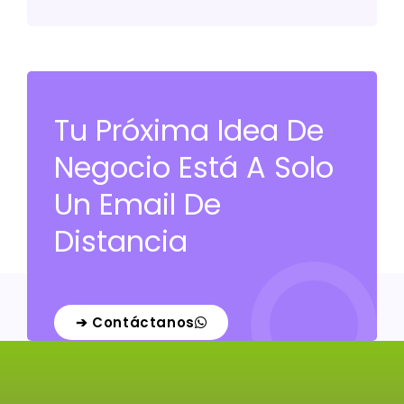
Tu Próxima Idea De
Negocio Está A Solo
Un Email De
Distancia
➔ Contáctanos