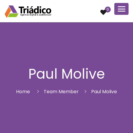
0
Paul Molive
Home
Team Member
Paul Molive