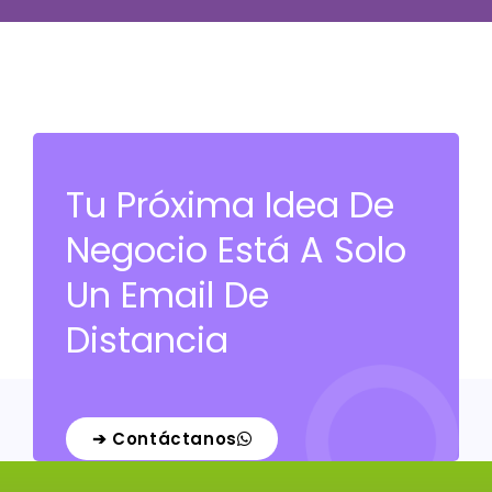
Tu Próxima Idea De
Negocio Está A Solo
Un Email De
Distancia
➔ Contáctanos